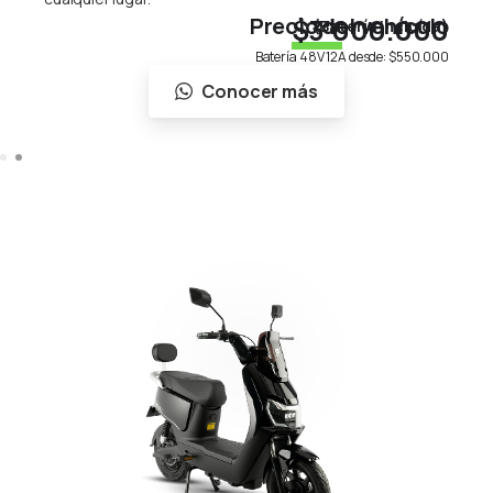
Precio del vehículo
$3'000.000
(Batería incluída)
Batería 48V 12A desde:
$550.000
Conocer más