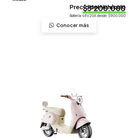
Precio del Vehículo
$3'200.000
(Batería incluída)
Batería 48V 20A desde:
$900.000
Conocer más