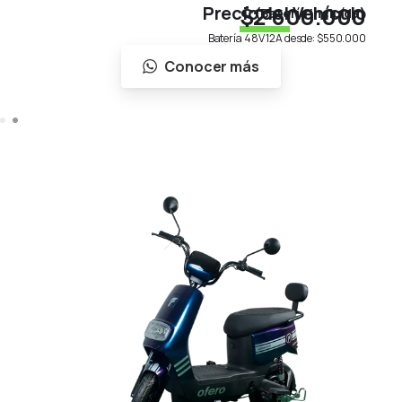
Precio del Vehículo
$2'600.000
(Batería incluída)
Batería 48V 12A desde:
$550.000
Conocer más