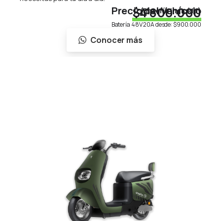
Precio del Vehículo
$4'800.000
(Batería incluída)
Batería 48V 20A desde:
$900.000
Conocer más