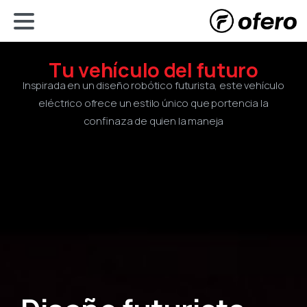
T
u
v
e
h
í
c
u
l
o
d
e
l
f
u
t
u
r
o
Inspirada en un diseño robótico futurista, este vehículo
eléctrico ofrece un estilo único que portencia la
confinaza de quien la maneja