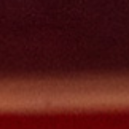
Déjanos un correo
Te responderemos lo más pronto posible.
Escribir un correo
Tiempo de respuesta:
2 Horas
Habla con nosotros