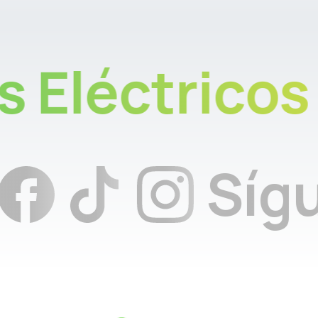
 Eléctricos
Déjanos un correo
n
Sí
Te responderemos lo más pronto posible.
Escribir un correo
Tiempo de respuesta:
2 Horas
Habla con nosotros
Si requieres atención personalizada.
+57 3001948686