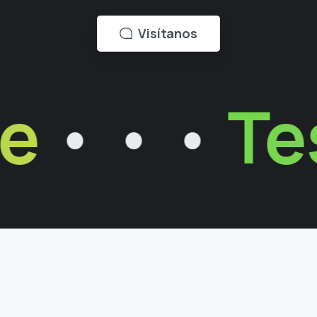
Visítanos
e
• • •
Tes